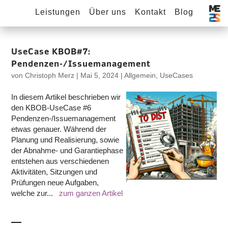
Leistungen
Über uns
Kontakt
Blog
UseCase KBOB#7:
Pendenzen-/Issuemanagement
von
Christoph Merz
|
Mai 5, 2024
|
Allgemein
,
UseCases
In diesem Artikel beschrieben wir
den KBOB-UseCase #6
Pendenzen-/Issuemanagement
etwas genauer. Während der
Planung und Realisierung, sowie
der Abnahme- und Garantiephase
entstehen aus verschiedenen
Aktivitäten, Sitzungen und
Prüfungen neue Aufgaben,
welche zur...
zum ganzen Artikel