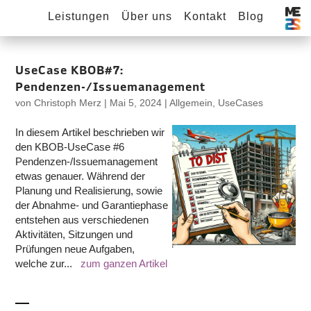
Leistungen
Über uns
Kontakt
Blog
UseCase KBOB#7:
Pendenzen-/Issuemanagement
von
Christoph Merz
|
Mai 5, 2024
|
Allgemein
,
UseCases
In diesem Artikel beschrieben wir
den KBOB-UseCase #6
Pendenzen-/Issuemanagement
etwas genauer. Während der
Planung und Realisierung, sowie
der Abnahme- und Garantiephase
entstehen aus verschiedenen
Aktivitäten, Sitzungen und
Prüfungen neue Aufgaben,
welche zur...
zum ganzen Artikel